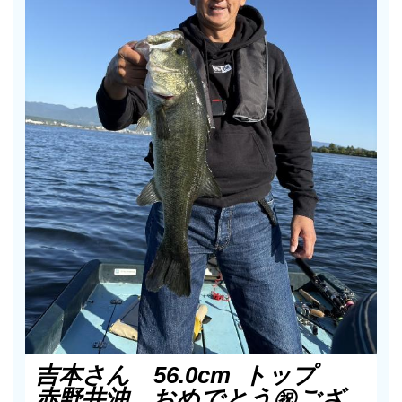
吉本さん 56.0cm トップ
赤野井沖 おめでとう㊗️ござ