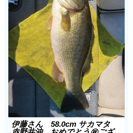
伊藤さん 58.0cm サカマタ
赤野井沖 おめでとう㊗️ござ