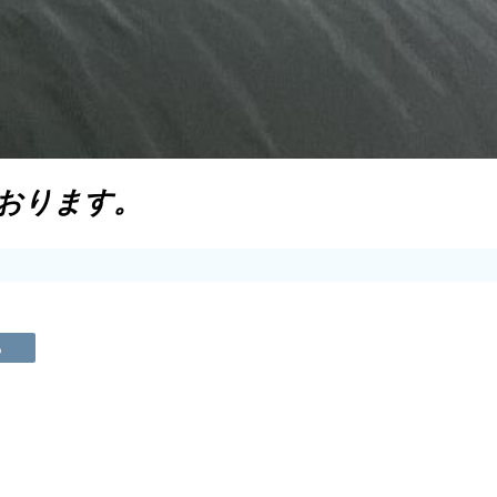
ております。
る